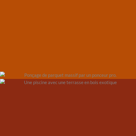
Notre entreprise répare et rénove tous les parquets
et les planchers en bois abîmés par le temps, afin
de leur redonner une nouvelle jeunesse.
DÉCOUVRIR