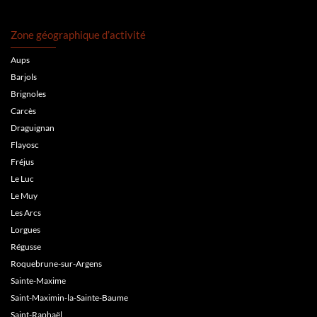
Zone géographique d’activité
Aups
Barjols
Brignoles
Carcès
Draguignan
Flayosc
Fréjus
Le Luc
Le Muy
Les Arcs
Lorgues
Régusse
Roquebrune-sur-Argens
Sainte-Maxime
Saint-Maximin-la-Sainte-Baume
Saint-Raphaël