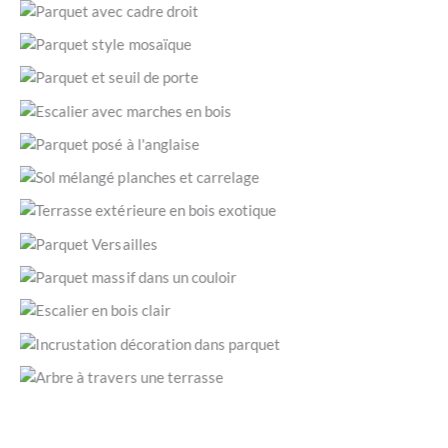
JLC Parquets)
Exemple d’encadrement réalisé avec les lames mêmes du
parquet. (Saint-Raphaël 83 / © JLC Parquets)
Zoom sur parquet italien « Foglie d’Oro » en chêne massif.
(Draguignan 83300 / © JLC Parquets)
Exemple d’un changement de sens des lames au seuil d’une
porte. (Lorgues 83510 / © JLC Parquets)
Escalier avec marches en bois. (Lorgues 83510 / © JLC
Parquets)
Lames de parquet posées à l’anglaise. (Draguignan 83300 /
© JLC Parquets)
Beau sol où le parquet côtoie harmonieusement un
carrelage dont certains carreaux imitent le bois. (Fréjus
Terrasse extérieure en bois exotique saturé. (Saint-Raphaël
83600 / © JLC Parquets)
83530 / © JLC Parquets)
Panneaux de parquet Versailles. (Cagnes-sur-Mer 06800 /
© JLC Parquets)
Parquet massif dans un couloir; pose à bâtons rompus. (Nice
/ © JLC Parquets)
Marche, contremarche et nez de marche intégralement en
bois. (Saint-Raphaël 83530 / © JLC Parquets)
Zone en faïence entourée de bois. (Marseille 13 / © JLC
Parquets)
Entourage d’un tronc d’arbre par les lames de terrasse en
bois d’ipé. (Salernes 83690 / © JLC Parquets)
Pose d’un parquet à bâtons rompus avec fabrication d’un
seuil de finition. (Le Muy 83490 / © JLC Parquets)