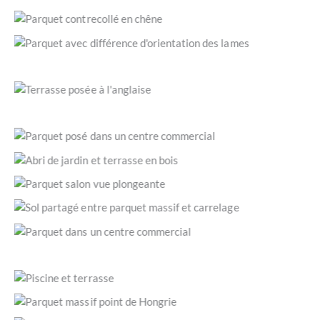
Pose d’un parquet massif à bâtons rompus. (Le Muy 83490 /
© JLC Parquets)
Parquet contrecollé en chêne aspect bois brut vernis
invisible, assemblé et fixé par collage des rainures et des
Parquet posé avec une différence d’orientation; la barre de
languettes. (Draguignan 83300 / © JLC Parquets)
seuil fabriquée sur mesure faisant office de transition
Parquet Versailles en chêne massif. (Draguignan 83300 / ©
soignée. (Draguignan 83300 / © JLC Parquets)
JLC Parquets)
Terrasse posée à l’anglaise. (Provence-Alpes-Côte d’Azur /
© JLC Parquets)
Pose d’un parquet massif à chevron. (Sainte-Maxime 83120
/ © JLC Parquets)
Parquet à usage intensif installé par nos soins dans un
centre commercial. (Saint-Laurent-du-Var 06700 / © JLC
Terrasse autour d’un abri de jardin en bois. (Lorgues 83510
Parquets)
/ © JLC Parquets)
Parquet en bois clair avec des nœuds rustiques sur le
parement. (Aubagne 13400 / © JLC Parquets)
Vue de haut d’un partage esthétique du sol entre parquet
massif et carrelage. (Grasse 06 / © JLC Parquets)
Espace détente en parquet pont de bateau au centre
commercial Cap 3000. (Saint-Laurent-du-Var 06700 / ©
Découpe du bois en suivant les aspérités du mur. (Les Arcs
JLC Parquets)
83004 / © JLC Parquets)
Piscine et terrasse en ipé. (Carcès 83570 / © JLC Parquets)
Parquet massif point de Hongrie avec divers encadrements