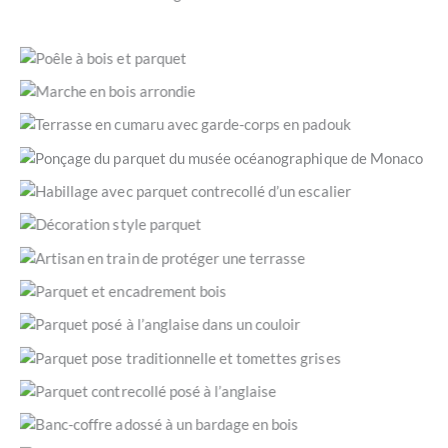
Notre entreprise réalise aussi des travaux de menuiserie !
En l’occurrence : fabrication et installation d’une porte-
Parquet luxueux en chêne massif. (Draguignan 83300 / ©
fenêtre en douglas. (Flayosc 83780 / © JLC Parquets)
JLC Parquets)
Jeu décoratif entre les différents matériaux en présence.
(Brignoles 83170 / © JLC Parquets)
Marche en bois avec arrondi de finition. (Brignoles 83170 /
© JLC Parquets)
Terrasse en cumaru et garde-corps en padouk. (Flayosc
83780 / © JLC Parquets)
Ponçage d’un parquet massif ayant été préalablement
réparé. (Musée océanographique de Monaco / © JLC
Habillage avec parquet contrecollé collé sur les marches.
Parquets)
(Sainte-Maxime 83120 / © JLC Parquets)
Décoration de sol en jouant sur le sens, les motifs et les
essences de bois. (Le Luc / © JLC Parquets)
Application d’un saturateur pour terrasse extérieure en
bois. (Lorgues 83510 / © JLC Parquets)
Parquet posé à l’étage avec escalier et carrelage. (Cotignac
83570 / © JLC Parquets)
Parquet posé à l’anglaise, puis couloir posé à bâtons rompus,
puis (tout au fond de l’image) parquet de nouveau posé à
Parquet à bâtons rompus en pose collée et tomettes grises.
l’anglaise. (Fréjus 83 / © JLC Parquets)
(Villecroze 83690 / © JLC Parquets)
Parquet contrecollé posé à l’anglaise dans un appartement.
(Draguignan 83300 / © JLC Parquets)
Un banc-coffre adossé à un bardage en cumaru. (Flayosc