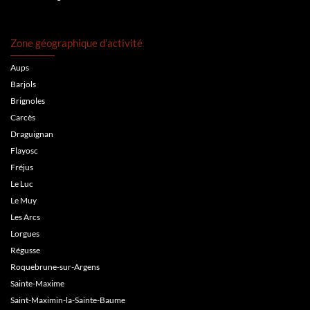
Zone géographique d’activité
Aups
Barjols
Brignoles
Carcès
Draguignan
Flayosc
Fréjus
Le Luc
Le Muy
Les Arcs
Lorgues
Régusse
Roquebrune-sur-Argens
Sainte-Maxime
Saint-Maximin-la-Sainte-Baume