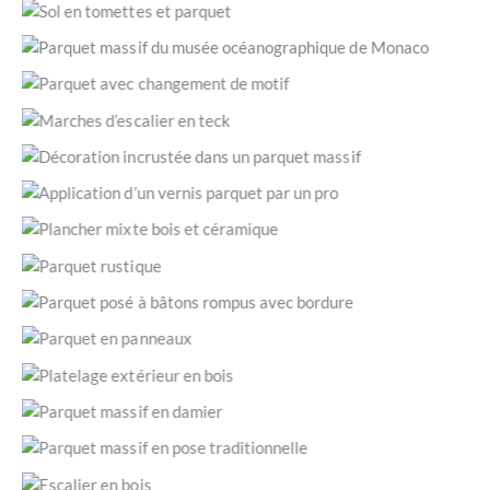
83780 / © JLC Parquets)
Alliance de la tomette et du parquet. Parquet posé à
l’anglaise et découpé sur mesure. (Aix-en-Provence / © JLC
Notre entreprise a réparé les lames de parquet cassées du
Parquets)
musée océanographique de Monaco. (Monaco / © JLC
Changement de motif de parquet avec seuil fabriqué sur
Parquets)
mesure en guise de transition. (Aups 83630 / © JLC
Gros plan sur marches d’escalier en teck. (Cannes 06400 /
Parquets)
© JLC Parquets)
Incrustation d’une petite décoration en métal dans un
parquet massif. (Le Muy 83490 / © JLC Parquets)
Application d’une couche de vernis sur un parquet en bois
exotique rouge, le merbau. (Toulon 83 / © JLC Parquets)
Parquet contrecollé ici posé à l’anglaise. (Vidauban 83550 /
© JLC Parquets)
Pose d’un parquet neuf à l’aspect volontairement rustique
et abîmé. (Sainte-Maxime 83120 / © JLC Parquets)
Un parquet posé à bâtons rompus avec une bordure
décorative le long des murs. (Barjols 83670 / © JLC
Parquet en panneaux de chêne massif, en pose collée en
Parquets)
plein. (Draguignan 83300 / © JLC Parquets)
Platelage extérieur en bois, fabrication sur-mesure.
(Brignoles 83170 / © JLC Parquets)
Un parquet massif au motif mosaïque / damier. (Saint-
Raphaël 83530 / © JLC Parquets)
Un parquet massif point de Hongrie en pose traditionnelle.
(Saint-Raphaël 83700 / © JLC Parquets)