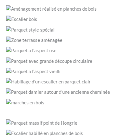
Escalier d’appartement vue de haut. (Saint-Raphaël 83530
/ © JLC Parquets)
Aménagement réalisé en planches de bois d’ipé. (Toulon
83200 / © JLC Parquets)
Escalier de maison en parquet en chêne clair. (Brignoles
83170 / © JLC Parquets)
Parquet 100% chêne massif collé à plein avec marche
habillée. (Draguignan 83300 / © JLC Parquets)
Zone aménagée avec banc et terrasse en bois massif.
(Barjols 83670 / © JLC Parquets)
Bois vieilli avec traces de coups de rabots et gerces. (Saint
Maximin 83470 / © JLC Parquets)
Escalier habillé en bois et découpe circulaire autour du
secteur carrelé. (Lorgues 83510 / © JLC Parquets)
Un parquet neuf mais à l’aspect artificiellement vieilli. (Le
Luc 83340 / © JLC Parquets)
Habillage d’un escalier par un parquet massif clair. (Fréjus
83600 / © JLC Parquets)
Une cheminée avec un cadre arrondi fabriqué sur mesure.
(Saint-Raphaël 83530 / © JLC Parquets)
Marches et contremarches en parquet, nez de marche
encadré. (Lorgues 83510 / © JLC Parquets)
Parquet Versailles avec encadrement (Draguignan 83300 /
© JLC Parquets)
Parquet massif point de Hongrie posé en travers d’un
couloir. (Draguignan 83300 / © JLC Parquets)
Habillage marche et nez de marche. (Sainte-Maxime 83120