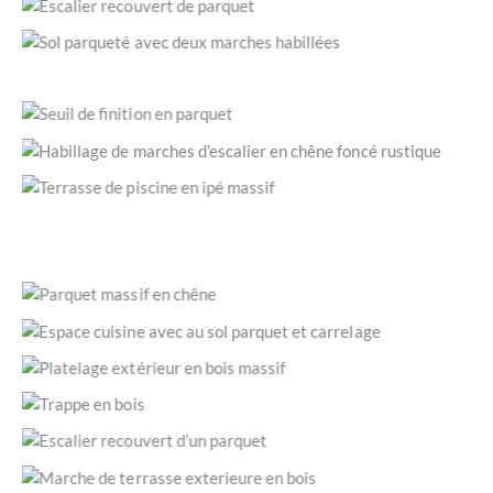
(Saint-Raphaël 83530 / © JLC Parquets)
Escalier recouvert de parquet et sol en Point de Hongrie
traditionnel.(Fréjus 83600 / © JLC Parquets)
Carré parqueté avec marche habillée. (Draguignan 83300 /
© JLC Parquets)
Un parquet en bois clair, posé à l’anglaise. (Marseille / © JLC
Parquets)
Seuil de finition réalisé sur mesure, faisant la jonction entre
les carreaux de ciment et le parquet. (Draguignan 83300 /
Habillage du plat de marche et du nez de marche en chêne
© JLC Parquets)
foncé rustique. (Marseille 13 / © JLC Parquets)
Terrasse de piscine en ipé massif. (Lorgues 83510 / © JLC
Parquets)
Parquet Versailles avec encadrement. (Draguignan 83300 /
© JLC Parquets)
Rénovation d’une piste de danse. (Marseille / © JLC
Parquets)
Parquet massif en chêne, pose collée à plein, motif : point de
Hongrie. (Nice 06 / © JLC Parquets)
Un espace cuisine délimité par un jeu au sol entre parquet
et carrelage en terre cuite. (Brignoles 83170 / © JLC
Plateau d’extension extérieure en bois massif. (Brignoles
Parquets)
83170 / © JLC Parquets)
Trappe sur mesure avec encadrement en chêne naturel.
(Genève Suisse / © JLC Parquets)
Vue de dessus d’un escalier recouvert d’un parquet
contrecollé. (Sainte-Maxime 83120 / © JLC Parquets)
Habillage d’un escalier de terrasse exterieure en bois d’ipé.