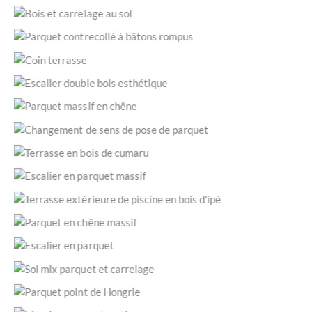
(Salernes 83690 / © JLC Parquets)
Alliance originale du bois et du carrelage pour délimiter un
espace cuisine. (Grasse 06 / © JLC Parquets)
Parquet contrecollé posé à bâtons rompus. (Nice 06 / © JLC
Parquets)
Petit coin terrasse avec banc en bois intégré. (Barjols
83670 / © JLC Parquets)
Habillage recto-verso d’un escalier en parquet. (Aups
83630 / © JLC Parquets)
Parquet massif en chêne avec une ligne droite de 19 mètres,
pose collée à plein, motif : point de Hongrie. (Paris 75 / ©
Changement de sens de pose et gestion des arrondis.
JLC Parquets)
(Draguignan 83300 / © JLC Parquets)
Terrasse imputrescible en bois de cumaru. (Flayosc 83780 /
© JLC Parquets)
Escalier tournant en parquet massif.(Saint-Raphaël 83530 /
© JLC Parquets)
Terrasse extérieure en bois d’ipé, avec encadrement de la
piscine et spots lumière encastrés. (Salernes 83690 / © JLC
Pose à bâtons rompus, parquet en chêne massif vernis.
Parquets)
(Nice / © JLC Parquets)
Escalier en béton habillé avec les lames mêmes du parquet,
pour un résultat uni et continu. (Draguignan 83300 / © JLC
Gros plan sur un sol partagé entre parquet et carrelage
Parquets)
(avec quelques carreaux imitation bois). (Fréjus 83600 / ©
Motif de la pose : point de Hongrie. (Brignoles 83170 / ©
JLC Parquets)