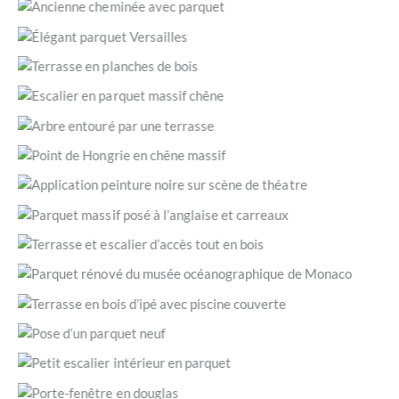
de sol. (Le Cannet-des-Maures 83340 / © JLC Parquets)
Recouvrement d’un marbre de cheminée avec un parquet
massif en chêne. (Barjols 83670 / © JLC Parquets)
Élégant parquet Versailles. (Cotignac 83570 / © JLC
Parquets)
Terrasse en bois exotique résistant à l’humidité, à la
moisissure et aux insectes xylophages. (Lorgues 83510 / ©
Escalier en parquet massif chêne. (Vidauban 83550 / © JLC
JLC Parquets)
Parquets)
Terrasse avec aménagement et encadrement pour mise en
valeur d’un arbre. (Carcès 83570 / © JLC Parquets)
Point de Hongrie en chêne massif. (Brignoles 83170 / © JLC
Parquets)
Suite à un ponçage général, application d’une couche de
peinture noire spéciale estrade (mat et haute résistance).
Parquet massif posé à l’anglaise et carreaux. (Vidauban
(PACA / © JLC Parquets)
83550 / © JLC Parquets)
Terrasse fabriquée sur pilotis en bois (padouk) avec escalier
d’accès à la piscine et portes d’accès à la structure. (Flayosc
Application d’une huile de protection pour parquet situé
83780 / © JLC Parquets)
dans une zone de passage à forte densité. (Musée
Terrasse en bois d’ipé autour d’une piscine couverte.
océanographique de Monaco / © JLC Parquets)
(Lorgues 83510 / © JLC Parquets)
Pose d’un parquet neuf dans une villa en construction.
(Fréjus 83 / © JLC Parquets)
Petit escalier intérieur avec marches en parquet. (Le Luc
83340 / © JLC Parquets)