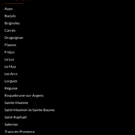
Aups
Barjols
Brignoles
Carcès
Draguignan
Flayosc
Fréjus
Le Luc
Le Muy
Les Arcs
Lorgues
Régusse
Roquebrune-sur-Argens
Sainte-Maxime
Saint-Maximin-la-Sainte-Baume
Saint-Raphaël
Salernes
Trans-en-Provence