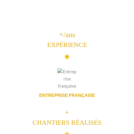
tendances décoratives, c’est en véritable
entreprise de passionnés que JLC Parquets met
au service du client son sérieux et son savoir-
faire.
+
/ans
EXPÉRIENCE
ENTREPRISE FRANÇAISE
+
CHANTIERS RÉALISÉS