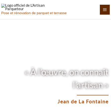
Aller
au
Pose et rénovation de parquet et terrasse
contenu
« À l’œuvre, on connaît
l’artisan »
Jean de La Fontaine