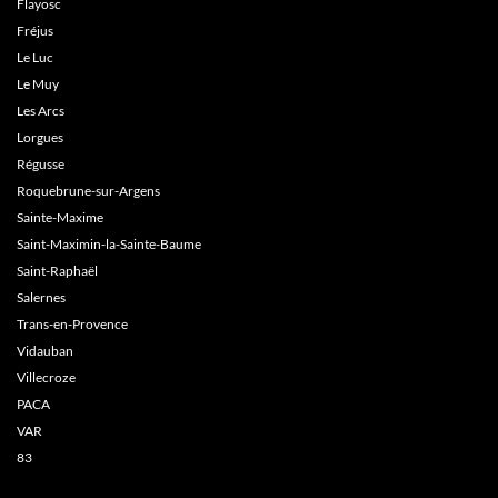
Flayosc
Fréjus
Le Luc
Le Muy
Les Arcs
Lorgues
Régusse
Roquebrune-sur-Argens
Sainte-Maxime
Saint-Maximin-la-Sainte-Baume
Saint-Raphaël
Salernes
Trans-en-Provence
Vidauban
Villecroze
PACA
VAR
83