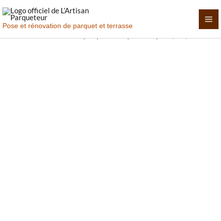
Aller
au
Pose et rénovation de parquet et terrasse
contenu
La pose et l’entretien de votre sol en
bois à Flayosc