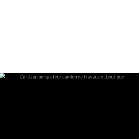
Faites réaliser tous vos travaux de revêtement de sol en bois
par notre société. C’est notre spécialité depuis plus de 25
ans.
EN SAVOIR PLUS