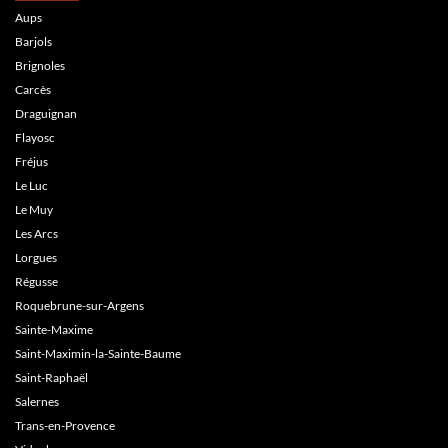
Aups
Barjols
Brignoles
Carcès
Draguignan
Flayosc
Fréjus
Le Luc
Le Muy
Les Arcs
Lorgues
Régusse
Roquebrune-sur-Argens
Sainte-Maxime
Saint-Maximin-la-Sainte-Baume
Saint-Raphaël
Salernes
Trans-en-Provence